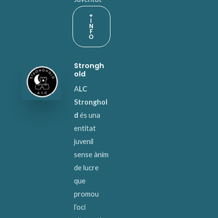
+
I
N
F
O
Strongh
old
A
LC
Stronghol
d
és una
entitat
juvenil
sense ànim
de lucre
que
promou
l’oci