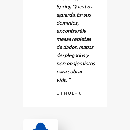
Spring Quest
os
aguarda. En sus
dominios,
encontraréis
mesas repletas
de dados, mapas
desplegados y
personajes listos
para cobrar
vida. “
CTHULHU