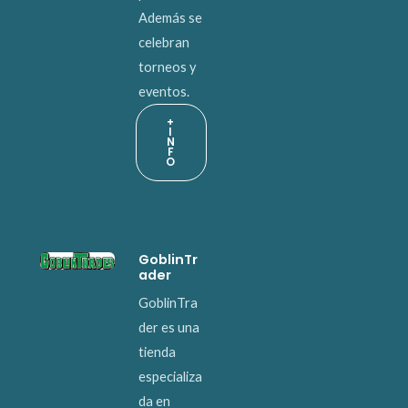
Además se
celebran
torneos y
eventos.
+
I
N
F
O
GoblinTr
ader
GoblinTra
der es una
tienda
especializa
da en