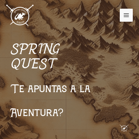
Skip
to
MAI
content
ME
SPRING
QUEST
Te apuntas a la
Aventura?