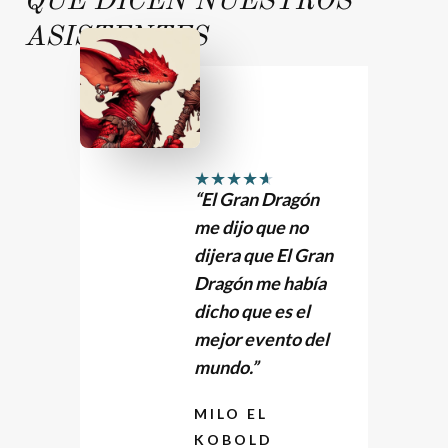
QUE DICEN NUESTROS
ASISTENTES
★
★
★
★
★
“El Gran Dragón
me dijo que no
dijera que El Gran
Dragón me había
dicho que es el
mejor evento del
mundo.”
MILO EL
KOBOLD