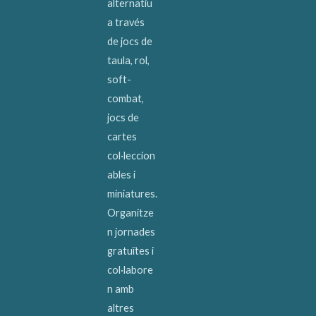
alternatiu
a través
de jocs de
taula, rol,
soft-
combat,
jocs de
cartes
col·leccion
ables i
miniatures.
Organitze
n jornades
gratuïtes i
col·labore
n amb
altres