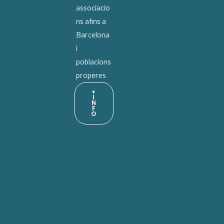
associacio
ns afins a
Barcelona
i
poblacions
properes
+
I
N
F
O