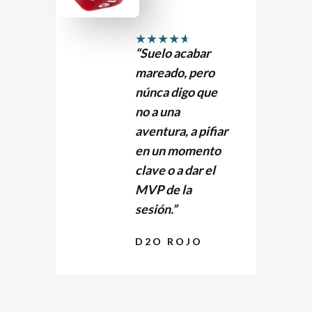
★
★
★
★
★
“Suelo acabar
mareado, pero
núnca digo que
no a una
aventura, a pifiar
en un momento
clave o a dar el
MVP de la
sesión.”
D2O ROJO