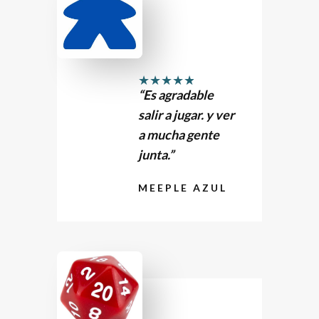
★
★
★
★
★
“Es agradable
salir a jugar. y ver
a mucha gente
junta.”
MEEPLE AZUL